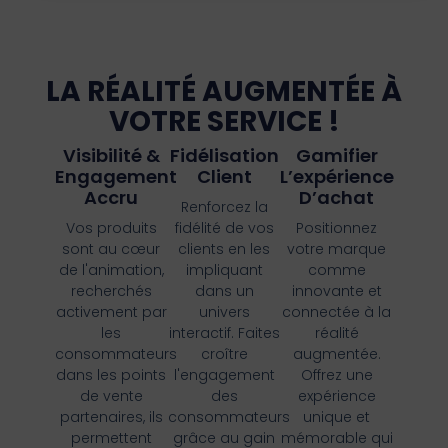
LA RÉALITÉ AUGMENTÉE À
VOTRE SERVICE !
Visibilité &
Fidélisation
Gamifier
Engagement
Client
L’expérience
Accru
D’achat
Renforcez la
Vos produits
fidélité de vos
Positionnez
sont au cœur
clients en les
votre marque
de l'animation,
impliquant
comme
recherchés
dans un
innovante et
activement par
univers
connectée à la
les
interactif. Faites
réalité
consommateurs
croître
augmentée.
dans les points
l'engagement
Offrez une
de vente
des
expérience
partenaires, ils
consommateurs
unique et
permettent
grâce au gain
mémorable qui